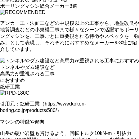
ボーリングマシン総合メーカー3選
アンカー工・法面工などの中規模以上の工事から、地盤改良や
地質調査などの小規模工事まで様々なシーンで活躍するボーリ
ングマシンを、工事ごとに重要視される特徴やスペックを「強
み」として表現し、それぞれにおすすめなメーカーを3社ご紹
介しています。
トンネルやダム建設など
高馬力が重視
される工事
におすすめ
鉱研工業
引用元：鉱研工業（https://www.koken-
boring.co.jp/products/580/）
マシンの特徴や傾向
山岳の硬い岩盤も貫けるよう、
回転トルク10kN-m・引抜力