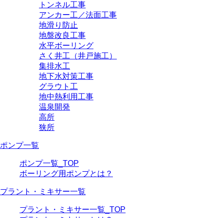
トンネル工事
アンカー工／法面工事
地滑り防止
地盤改良工事
水平ボーリング
さく井工（井戸施工）
集排水工
地下水対策工事
グラウト工
地中熱利用工事
温泉開発
高所
狭所
ポンプ一覧
ポンプ一覧_TOP
ボーリング用ポンプとは？
プラント・ミキサー一覧
プラント・ミキサー一覧_TOP