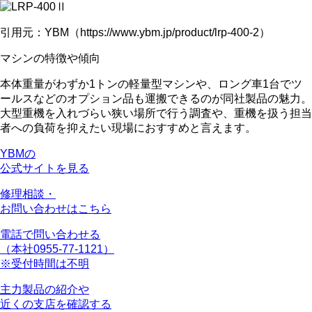
引用元：YBM（https://www.ybm.jp/product/lrp-400-2）
マシンの特徴や傾向
本体重量がわずか1トン
の軽量型マシンや、ロング車1台でツ
ールスなどのオプション品も運搬できるのが同社製品の魅力。
大型重機を入れづらい
狭い場所で行う調査
や、重機を扱う
担当
者への負荷を抑えたい現場
におすすめと言えます。
YBMの
公式サイトを見る
修理相談・
お問い合わせはこちら
電話で問い合わせる
（本社0955-77-1121）
※受付時間は不明
主力製品の紹介や
近くの支店を確認する