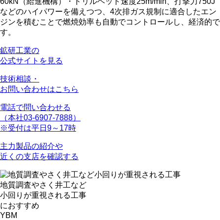
60kN（給進機構）・ドリルヘッド速度25m/min、打撃力750J
などのハイパワーを備えつつ、
4次排ガス規制に適合
したエン
ジンを積むことで燃焼効率も自動でコントロールし、経済的で
す。
鉱研工業の
公式サイトを見る
技術相談・
お問い合わせはこちら
電話で問い合わせる
（本社03-6907-7888）
※受付は平日9～17時
主力製品の紹介や
近くの支店を確認する
地質調査やさく井工など
小回りが重視
される工事
におすすめ
YBM