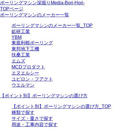
ボーリングマシン深堀りMedia-Bori-Hori-
TOPページ
ボーリングマシンのメーカー一覧
ボーリングマシンのメーカー一覧_TOP
鉱研工業
YBM
東亜利根ボーリング
東邦地下工機
扶桑工業
エムズ
MCDプロダクト
エヌエルシー
ユビロン・フアクト
ウエルマン
【ポイント別】ボーリングマシンの選び方
【ポイント別】ボーリングマシンの選び方_TOP
種類で探す
サイズ・重さで探す
用途・工事内容で探す