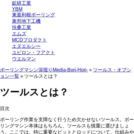
鉱研工業
YBM
東亜利根ボーリング
東邦地下工機
扶桑工業
エムズ
MCDプロダクト
エヌエルシー
ユビロン・フアクト
ウエルマン
ボーリングマシン深堀りMedia-Bori-Hori-
»
ツールス・オプシ
ョン一覧
»
ツールスとは？
ツールスとは？
目次
ボーリング作業を支障なく行うため欠かせないツールス。ボー
リングマシン本体はもちろん、ツールスも慎重に選びましょ
う。ここでは、特に重要なビットとロッドについて、仕組みや