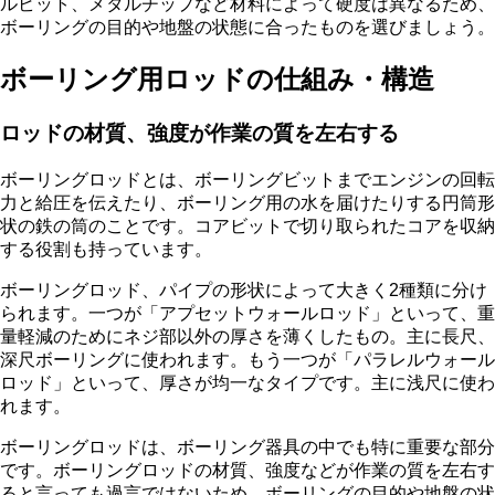
ルビット、メタルチップなど材料によって硬度は異なるため、
ボーリングの目的や地盤の状態に合ったものを選びましょう。
ボーリング用ロッドの仕組み・構造
ロッドの材質、強度が作業の質を左右する
ボーリングロッドとは、ボーリングビットまで
エンジンの回転
力と給圧を伝えたり、ボーリング用の水を届けたりする円筒形
状の鉄の筒
のことです。コアビットで切り取られたコアを収納
する役割も持っています。
ボーリングロッド、パイプの形状によって大きく2種類に分け
られます。一つが「アプセットウォールロッド」といって、重
量軽減のためにネジ部以外の厚さを薄くしたもの。主に長尺、
深尺ボーリングに使われます。もう一つが「パラレルウォール
ロッド」といって、厚さが均一なタイプです。主に浅尺に使わ
れます。
ボーリングロッドは、ボーリング器具の中でも特に重要な部分
です。ボーリングロッドの材質、強度などが作業の質を左右す
ると言っても過言ではないため、ボーリングの目的や地盤の状