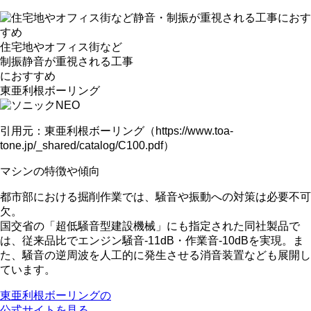
住宅地やオフィス街など
制振静音が重視
される工事
におすすめ
東亜利根ボーリング
引用元：東亜利根ボーリング（https://www.toa-
tone.jp/_shared/catalog/C100.pdf）
マシンの特徴や傾向
都市部における掘削作業では、騒音や振動への対策は必要不可
欠。
国交省の「
超低騒音型建設機械
」にも指定された同社製品で
は、従来品比で
エンジン騒音-11dB・作業音-10dBを実現
。ま
た、騒音の逆周波を人工的に発生させる消音装置なども展開し
ています。
東亜利根ボーリングの
公式サイトを見る