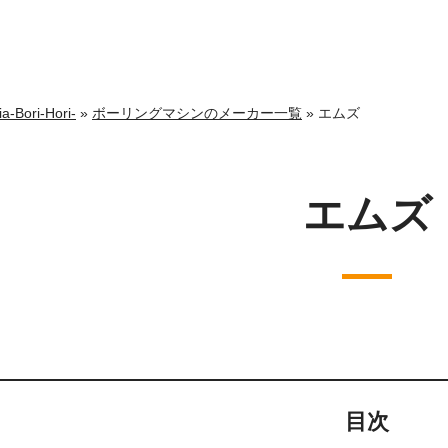
ri-Hori-
»
ボーリングマシンのメーカー一覧
»
エムズ
エムズ
目次