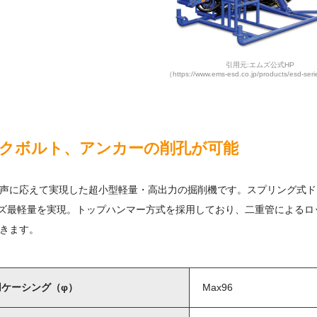
引用元:エムズ公式HP
（https://www.ems-esd.co.jp/products/esd-ser
クボルト、アンカーの削孔が可能
声に応えて実現した超小型軽量・高出力の掘削機です。スプリング式ドリフ
シリーズ最軽量を実現。トップハンマー方式を採用しており、二重管によ
きます。
用ケーシング（φ）
Max96