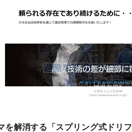
引用元:エムズ公式HP
（https://www.ems-esd.co.jp/）
マを解消する「スプリング式ドリフ