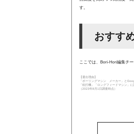
す。
おすす
ここでは、Bori-Hori
【選出理由】
「ボーリングマシン メーカー」とGoo
「杭打機」「ロングフィードマシン」に
（2023年8月1日調査時点）