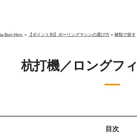
ri-Hori-
»
【ポイント別】ボーリングマシンの選び方
»
種類で探す
杭打機／ロングフ
目次