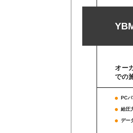
YB
オーガ
での
PC
給圧
デー