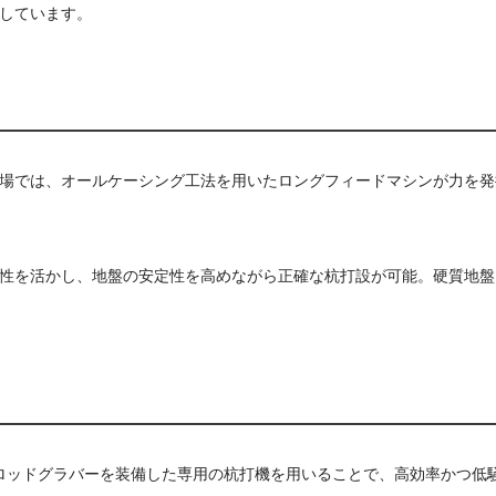
しています。
場では、オールケーシング工法を用いたロングフィードマシンが力を発
性を活かし、地盤の安定性を高めながら正確な杭打設が可能。硬質地盤
ロッドグラバーを装備した専用の杭打機を用いることで、高効率かつ低