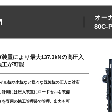
オーガ
M
80C-
装置により最大137.3kNの高圧入
施工が可能
パイル杭や木杭など様々な既製杭の圧入に対応
力計測には圧入装置にロードセルを装備
タを専用の施工管理装で管理、出力も可