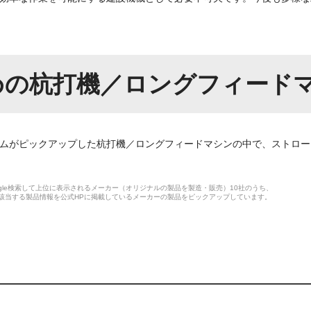
めの杭打機／ロングフィード
編集チームがピックアップした杭打機／ロングフィードマシンの中で、ストロ
gle検索して上位に表示されるメーカー（オリジナルの製品を製造・販売）10社のうち、
該当する製品情報を公式HPに掲載しているメーカーの製品をピックアップしています。