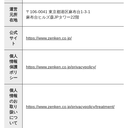
運営
〒106-0041 東京都港区麻布台1-3-1
元所
麻布台ヒルズ森JPタワー22階
在地
公式
サイ
https://www.zenken.co.jp/
ト
個人
情報
保護
https://www.zenken.co.jp/privacypolicy/
ポリ
シー
個人
情報
のお
取り
https://www.zenken.co.jp/privacypolicy/treatment/
扱い
につ
いて