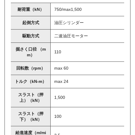
耐荷重（kN）
750/max1,500
起倒方式
油圧シリンダー
駆動方式
二速油圧モーター
掘さく口径 （m
110
m）
回転数（rpm）
max 60
トルク（kN-m）
max 24
スラスト（押
1,500
上）（kN）
スラスト（押
100
下）（kN）
給進速度（m/mi