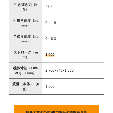
引き抜き力（k
27.5
N）
引抜き速度（m/
0～1.9
min）
早送り速度（m/
0～8.3
min）
ストローク（m
1,400
m）
機体寸法（L×W
2,760×740×1,860
×H）（mm）
質量（本体）（k
1,600
g）
扶桑工業の公式HPで製品の詳細を見る