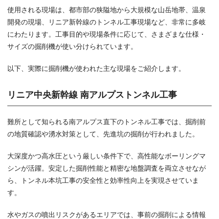
使用される現場は、都市部の狭隘地から大規模な山岳地帯、温泉
開発の現場、リニア新幹線のトンネル工事現場など、非常に多岐
にわたります。工事目的や現場条件に応じて、さまざまな仕様・
サイズの掘削機が使い分けられています。
以下、実際に掘削機が使われた主な現場をご紹介します。
リニア中央新幹線 南アルプストンネル工事
難所として知られる南アルプス直下のトンネル工事では、掘削前
の地質確認や湧水対策として、先進坑の掘削が行われました。
大深度かつ高水圧という厳しい条件下で、高性能なボーリングマ
シンが活躍。安定した掘削性能と精密な地盤調査を両立させなが
ら、トンネル本坑工事の安全性と効率性向上を実現させていま
す。
水やガスの噴出リスクがあるエリアでは、事前の掘削による情報