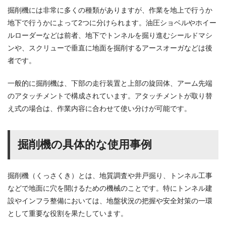
掘削機には非常に多くの種類がありますが、作業を地上で行うか
地下で行うかによって2つに分けられます。油圧ショベルやホイー
ルローダーなどは前者、地下でトンネルを掘り進むシールドマシ
ンや、スクリューで垂直に地面を掘削するアースオーガなどは後
者です。
一般的に掘削機は、下部の走行装置と上部の旋回体、アーム先端
のアタッチメントで構成されています。アタッチメントが取り替
え式の場合は、作業内容に合わせて使い分けが可能です。
掘削機の具体的な使用事例
掘削機（くっさくき）とは、地質調査や井戸掘り、トンネル工事
などで地面に穴を開けるための機械のことです。特にトンネル建
設やインフラ整備においては、地盤状況の把握や安全対策の一環
として重要な役割を果たしています。