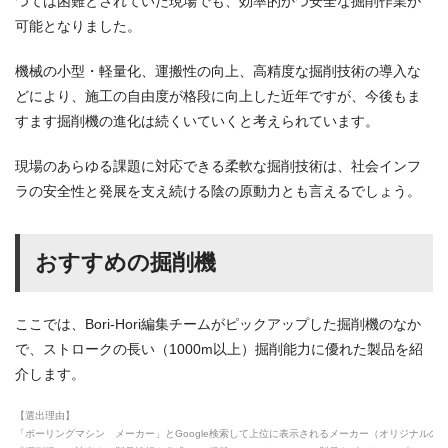
つては困難とされていた現場でも、効率的かつ安全な掘削作業が
可能となりました。
機械の小型・軽量化、運搬性の向上、高精度な掘削技術の導入な
どにより、施工の自由度が格段に向上した近年ですが、今後もま
すます掘削機の進化は続くいていくと考えられています。
現場のあらゆる課題に対応できる柔軟な掘削技術は、社会インフ
ラの安全性と発展を支え続ける陰の原動力とも言えるでしょう。
おすすめの掘削機
ここでは、Bori-Hori編集チームがピックアップした掘削機のなか
で、ストロークの長い（1000m以上）掘削能力に優れた製品を紹
介します。
【選出理由】
「ボーリングマシン メーカー」とGoogle検索して上位に表示されるメーカー（オリジナルの