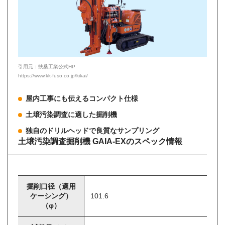
引用元：扶桑工業公式HP
https://www.kk-fuso.co.jp/kikai/
屋内工事にも伝えるコンパクト仕様
土壌汚染調査に適した掘削機
独自のドリルヘッドで良質なサンプリング
土壌汚染調査掘削機 GAIA-EXのスペック情報
掘削口径（適用
ケーシング）
101.6
（φ）