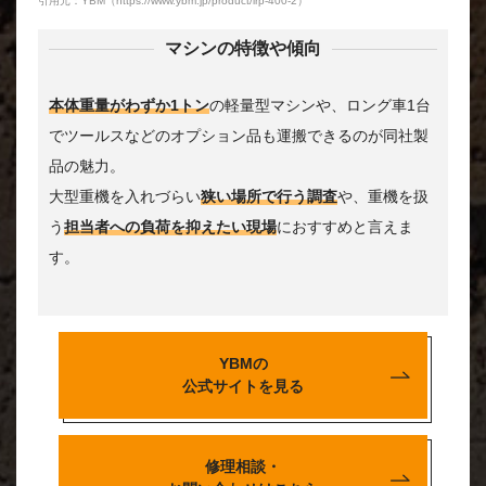
引用元：YBM（https://www.ybm.jp/product/lrp-400-2）
マシンの特徴や傾向
本体重量がわずか1トン
の軽量型マシンや、ロング車1台
でツールスなどのオプション品も運搬できるのが同社製
品の魅力。
大型重機を入れづらい
狭い場所で行う調査
や、重機を扱
う
担当者への負荷を抑えたい現場
におすすめと言えま
す。
YBMの
公式サイトを見る
修理相談・