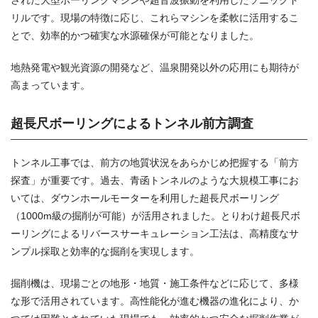
された大型ボーリングマシンや超音波振動を利用したソニックド
リルです。現場の特徴に応じ、これらマシンを柔軟に活用するこ
とで、効率的かつ確実な水源確保が可能となりました。
地熱発電や観光資源の開発など、温泉開発以外の応用にも期待が
高まっています。
超長尺ボーリングによるトンネル前方調査
トンネル工事では、前方の地質状況をあらかじめ把握する「前方
探査」が重要です。過去、青函トンネルのような大規模工事にお
いては、ダウンホールモーターを利用した超長尺ボーリング
（1000m級の掘削が可能）が活用されました。とりわけ超長尺ボ
ーリングによるリバースサーキュレーション工法は、高精度なサ
ンプル採取と効率的な掘削を実現します。
掘削機は、現場ごとの地形・地質・施工条件などに応じて、多様
な形で活用されています。高性能化が進む機器の進化により、か