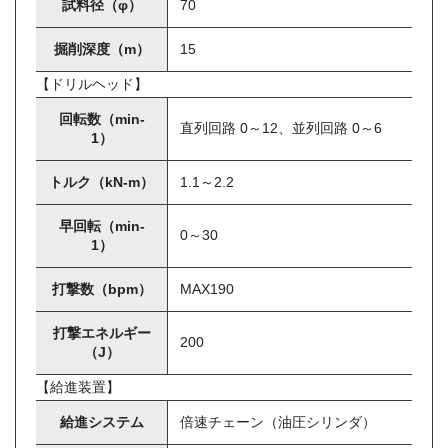
試料径（φ）
70
掘削深度（m）
15
【ドリルヘッド】
回転数（min-
直列回路 0～12、並列回路 0～6
1）
トルク（kN-m）
1.1～2.2
早回転（min-
0～30
1）
打撃数（bpm）
MAX190
打撃エネルギー
200
（J）
【給進装置】
給進システム
倍速チェーン（油圧シリンダ）