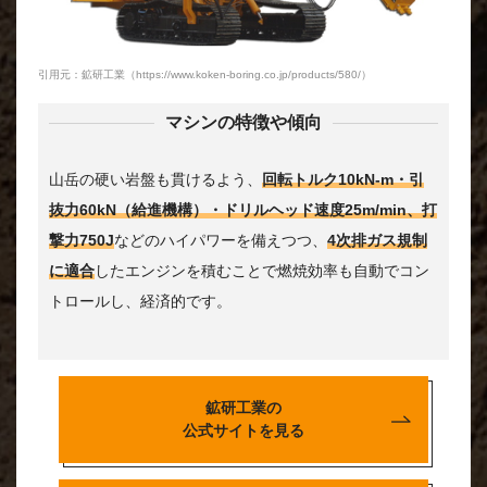
引用元：鉱研工業（https://www.koken-boring.co.jp/products/580/）
マシンの特徴や傾向
山岳の硬い岩盤も貫けるよう、
回転トルク10kN-m・引
抜力60kN（給進機構）・ドリルヘッド速度25m/min、打
撃力750J
などのハイパワーを備えつつ、
4次排ガス規制
に適合
したエンジンを積むことで燃焼効率も自動でコン
トロールし、経済的です。
鉱研工業の
公式サイトを見る