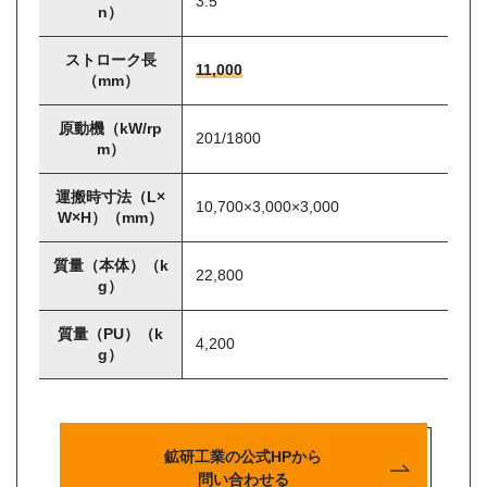
3.5
n）
ストローク長
11,000
（mm）
原動機（kW/rp
201/1800
m）
運搬時寸法（L×
10,700×3,000×3,000
W×H）（mm）
質量（本体）（k
22,800
g）
質量（PU）（k
4,200
g）
鉱研工業の公式HPから
問い合わせる