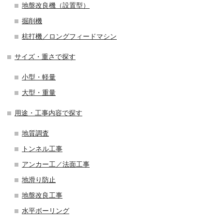
地盤改良機（設置型）
掘削機
杭打機／ロングフィードマシン
サイズ・重さで探す
小型・軽量
大型・重量
用途・工事内容で探す
地質調査
トンネル工事
アンカー工／法面工事
地滑り防止
地盤改良工事
水平ボーリング