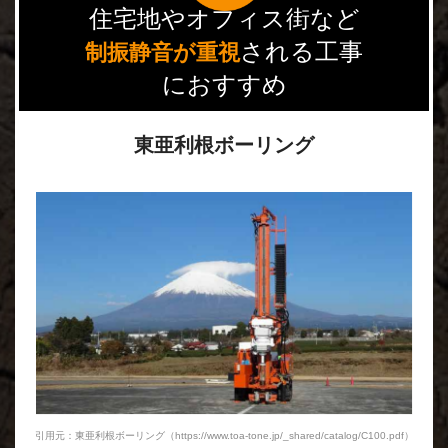
住宅地やオフィス街など
される工事
制振静音が重視
におすすめ
東亜利根ボーリング
引用元：東亜利根ボーリング（https://www.toa-tone.jp/_shared/catalog/C100.pdf）