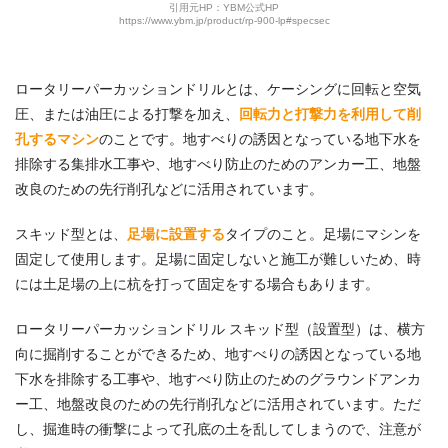
引用元HP：YBM公式HP
https://www.ybm.jp/product/rp-900-lp#specsec
ロータリーパーカッションドリルとは、ケーシングに回転と空気
圧、または油圧による打撃を加え、
回転力と打撃力を利用して削
孔するマシン
のことです。地すべりの誘因となっている地下水を
排除する集排水工事や、地すべり防止のためのアンカー工、地盤
改良のための先行削孔などに活用されています。
スキッド型とは、
足場に設置する
タイプのこと。足場にマシンを
固定して使用します。足場に固定しないと施工が難しいため、時
には土足場の上に杭を打って固定をする場合もあります。
ロータリーパーカッションドリル スキッド型（設置型）は、横方
向に掘削することができるため、地すべりの誘因となっている地
下水を排除する工事や、地すべり防止のためのグラウンドアンカ
ー工、地盤改良のための先行削孔などに活用されています。ただ
し、掘進時の衝撃によって孔底の土を乱してしまうので、注意が