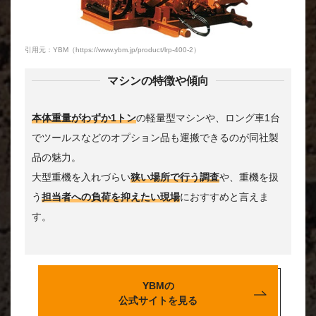
引用元：YBM（https://www.ybm.jp/product/lrp-400-2）
マシンの特徴や傾向
本体重量がわずか1トン
の軽量型マシンや、ロング車1台
でツールスなどのオプション品も運搬できるのが同社製
品の魅力。
大型重機を入れづらい
狭い場所で行う調査
や、重機を扱
う
担当者への負荷を抑えたい現場
におすすめと言えま
す。
YBMの
公式サイトを見る