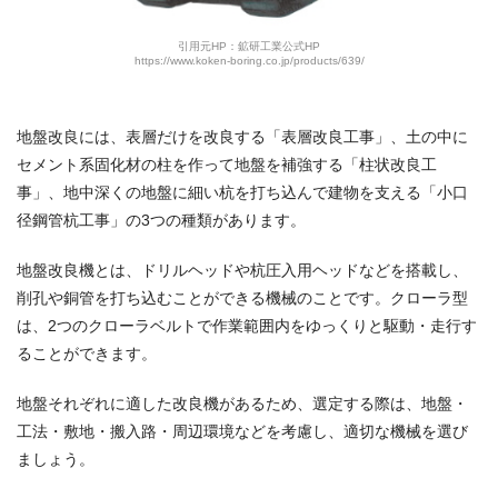
引用元HP：鉱研工業公式HP
https://www.koken-boring.co.jp/products/639/
地盤改良には、表層だけを改良する「表層改良工事」、土の中に
セメント系固化材の柱を作って地盤を補強する「柱状改良工
事」、地中深くの地盤に細い杭を打ち込んで建物を支える「小口
径鋼管杭工事」の3つの種類があります。
地盤改良機とは、ドリルヘッドや杭圧入用ヘッドなどを搭載し、
削孔や銅管を打ち込むことができる機械のことです。クローラ型
は、2つのクローラベルトで作業範囲内をゆっくりと駆動・走行す
ることができます。
地盤それぞれに適した改良機があるため、選定する際は、地盤・
工法・敷地・搬入路・周辺環境などを考慮し、適切な機械を選び
ましょう。