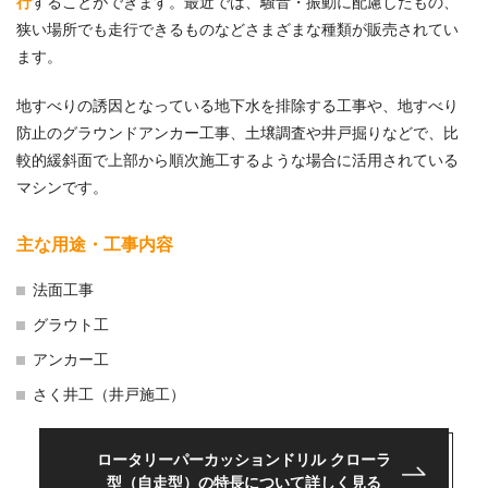
行
することができます。最近では、騒音・振動に配慮したもの、
狭い場所でも走行できるものなどさまざまな種類が販売されてい
ます。
地すべりの誘因となっている地下水を排除する工事や、地すべり
防止のグラウンドアンカー工事、土壌調査や井戸掘りなどで、比
較的緩斜面で上部から順次施工するような場合に活用されている
マシンです。
主な用途・工事内容
法面工事
グラウト工
アンカー工
さく井工（井戸施工）
ロータリーパーカッションドリル クローラ
型
（自走型）の特長について詳しく見る