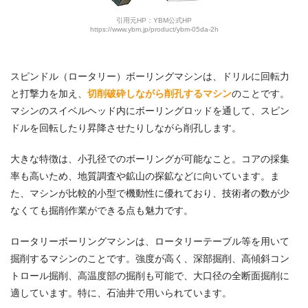
引用元HP：YBM公式HP
https://www.ybm.jp/product/ybm-05da-2h
スピンドル（ロータリー）ボーリングマシンは、ドリルに回転力
と打撃力を加え、
切削破砕しながら削孔するマシン
のことです。
マシンのスイベルヘッド内にボーリングロッドを通して、スピン
ドルを回転したり昇降させたりしながら削孔します。
大きな特徴は、小孔径でのボーリングが可能なこと。コアの採集
率も高いため、地質調査や鉱山の探鉱などに向いています。ま
た、マシンが比較的小型で機動性に優れており、技術者の数が少
なくても掘削作業ができる点も魅力です。
ロータリーボーリングマシンは、ロータリーテーブル等を用いて
掘削するマシンのことです。強度が高く、深部掘削、高傾斜コン
トロール掘削、高温度部の掘削も可能で、大口径の全断面掘削に
適しています。特に、石油井で用いられています。