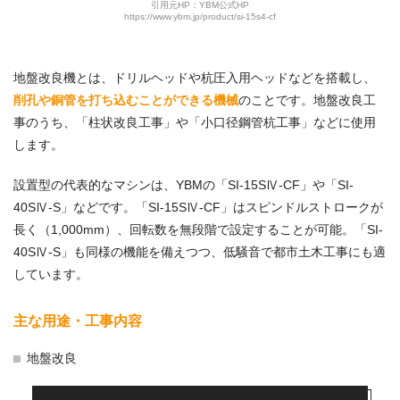
引用元HP：YBM公式HP
https://www.ybm.jp/product/si-15s4-cf
地盤改良機とは、ドリルヘッドや杭圧入用ヘッドなどを搭載し、
削孔や銅管を打ち込むことができる機械
のことです。地盤改良工
事のうち、「柱状改良工事」や「小口径鋼管杭工事」などに使用
します。
設置型の代表的なマシンは、YBMの「SI-15SⅣ-CF」や「SI-
40SⅣ-S」などです。「SI-15SⅣ-CF」はスピンドルストロークが
長く（1,000mm）、回転数を無段階で設定することが可能。「SI-
40SⅣ-S」も同様の機能を備えつつ、低騒音で都市土木工事にも適
しています。
主な用途・工事内容
地盤改良