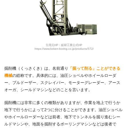
引用元HP：鉱研工業公式HP
https://www.koken-boring.co.jp/products/572/
掘削機（くっさくき）は、名前通り
「掘って削る」ことができる
機械
の総称です。具体的には、油圧ショベルやホイールローダ
ー、ブルドーザー、スクレイパー、モーターグレーダー、アース
オーガ、シールドマシンなどのことを言います。
掘削機には非常に多くの種類がありますが、作業を地上で行うか
地下で行うかによって2つに分けることができます。油圧ショベル
やホイールローダーなどは前者、地下でトンネルを掘り進むシー
ルドマシンや、地面を掘削するボーリングマシンなどは後者で