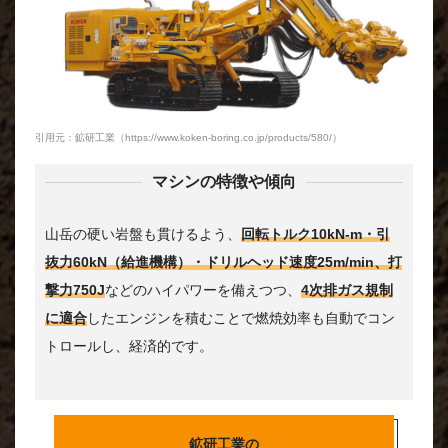
引用元：鉱研工業（https://www.koken-boring.co.jp/products/580/）
マシンの特徴や傾向
山岳の硬い岩盤も貫けるよう、
回転トルク10kN-m・引
抜力60kN（給進機構）・ドリルヘッド速度25m/min、打
撃力750J
などのハイパワーを備えつつ、
4次排ガス規制
に適合
したエンジンを積むことで燃焼効率も自動でコン
トロールし、経済的です。
鉱研工業の