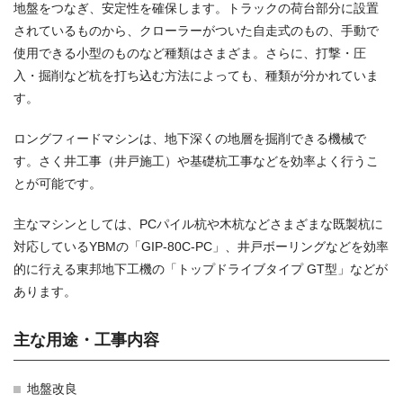
地盤をつなぎ、安定性を確保します。トラックの荷台部分に設置
されているものから、クローラーがついた自走式のもの、手動で
使用できる小型のものなど種類はさまざま。さらに、打撃・圧
入・掘削など杭を打ち込む方法によっても、種類が分かれていま
す。
ロングフィードマシンは、地下深くの地層を掘削できる機械で
す。さく井工事（井戸施工）や基礎杭工事などを効率よく行うこ
とが可能です。
主なマシンとしては、PCパイル杭や木杭などさまざまな既製杭に
対応しているYBMの「GIP-80C-PC」、井戸ボーリングなどを効率
的に行える東邦地下工機の「トップドライブタイプ GT型」などが
あります。
主な用途・工事内容
地盤改良