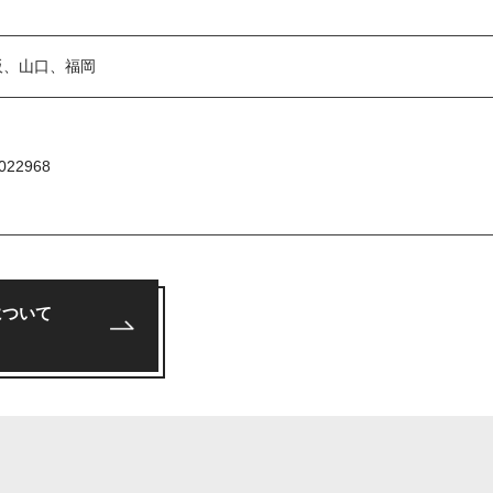
阪、山口、福岡
22968
について