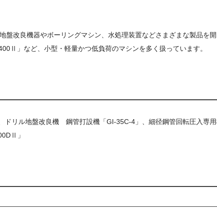
地盤改良機器やボーリングマシン、水処理装置などさまざまな製品を開
400Ⅱ」など、小型・軽量かつ低負荷のマシンを多く扱っています。
」、ドリル地盤改良機 鋼管打設機「GI-35C-4」、細径鋼管回転圧入専
00DⅡ」