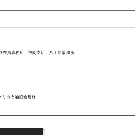
駐在員事務所、福岡支店、八丁原事務所
tute. アメリカ石油協会規格