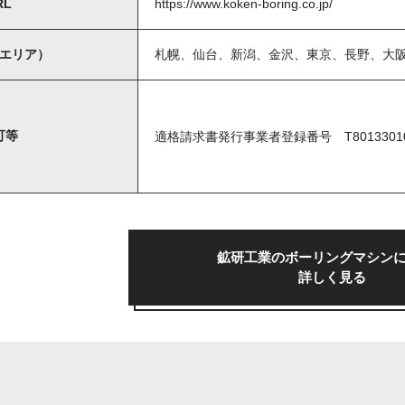
RL
https://www.koken-boring.co.jp/
エリア）
札幌、仙台、新潟、金沢、東京、長野、大
許可等
適格請求書発行事業者登録番号 T80133010
鉱研工業の
ボーリングマシン
詳しく見る