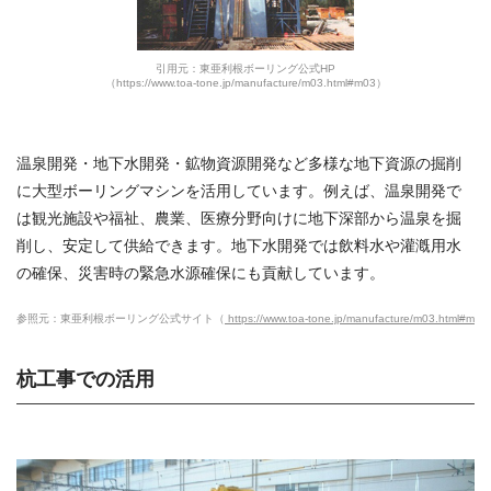
引用元：東亜利根ボーリング公式HP
（https://www.toa-tone.jp/manufacture/m03.html#m03）
温泉開発・地下水開発・鉱物資源開発など多様な地下資源の掘削
に大型ボーリングマシンを活用しています。例えば、温泉開発で
は観光施設や福祉、農業、医療分野向けに地下深部から温泉を掘
削し、安定して供給できます。地下水開発では飲料水や灌漑用水
の確保、災害時の緊急水源確保にも貢献しています。
参照元：東亜利根ボーリング公式サイト（
https://www.toa-tone.jp/manufacture/m03.html#m03
杭工事での活用