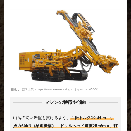
引用元：鉱研工業（https://www.koken-boring.co.jp/products/580/）
マシンの特徴や傾向
山岳の硬い岩盤も貫けるよう、
回転トルク10kN-m・引
抜力60kN（給進機構）・ドリルヘッド速度25m/min、打