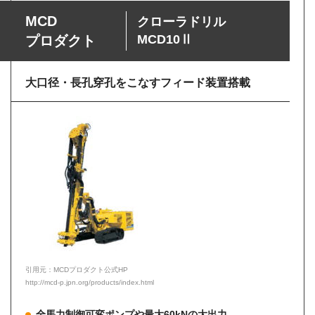
MCD
クローラドリル
MCD10Ⅱ
プロダクト
大口径・長孔穿孔をこなすフィード装置搭載
引用元：MCDプロダクト公式HP
http://mcd-p.jpn.org/products/index.html
全馬力制御可変ポンプや最大60kNの大出力