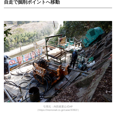
自走で掘削ポイントへ移動
引用元：内田産業公式HP
（https://monorail.co.jp/case/3392/）