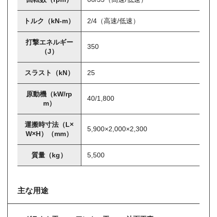
トルク（kN-m）
2/4（高速/低速）
打撃エネルギー
350
（J）
スラスト（kN）
25
原動機（kW/rp
40/1,800
m）
運搬時寸法（L×
5,900×2,000×2,300
W×H）（mm）
質量（kg）
5,500
主な用途