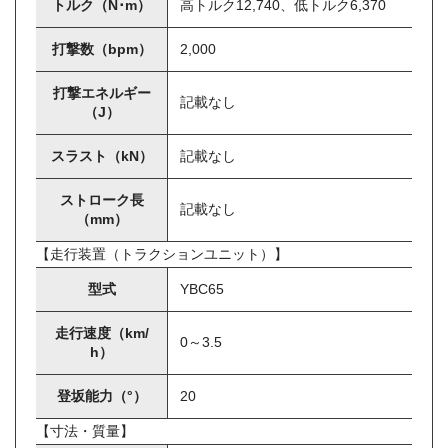
トルク（N･m）
高トルク12,740、低トルク6,370
打撃数（bpm）
2,000
打撃エネルギー
記載なし
（J）
スラスト（kN）
記載なし
ストローク長
記載なし
（mm）
【走行装置（トラクションユニット）】
型式
YBC65
走行速度（km/
0～3.5
h）
登坂能力（°）
20
【寸法・質量】