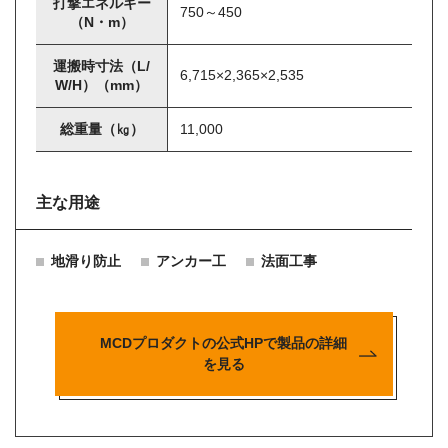
打撃エネルギー
750～450
（N・m）
運搬時寸法（L/
6,715×2,365×2,535
W/H）（mm）
総重量（㎏）
11,000
主な用途
地滑り防止
アンカー工
法面工事
MCDプロダクトの公式HPで製品の詳細
を見る