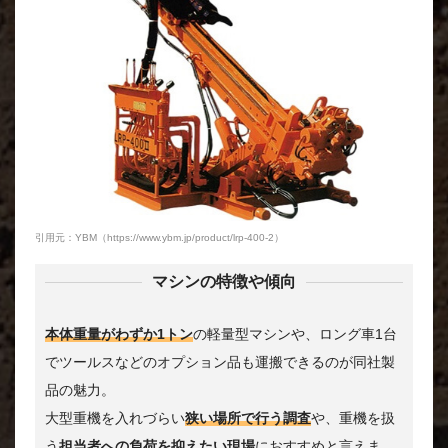
引用元：YBM（https://www.ybm.jp/product/lrp-400-2）
マシンの特徴や傾向
本体重量がわずか1トン
の軽量型マシンや、ロング車1台
でツールスなどのオプション品も運搬できるのが同社製
品の魅力。
大型重機を入れづらい
狭い場所で行う調査
や、重機を扱
う
担当者への負荷を抑えたい現場
におすすめと言えま