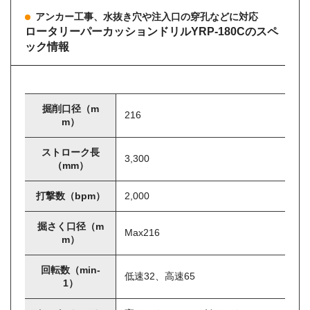
アンカー工事、水抜き穴や注入口の穿孔などに対応
ロータリーパーカッションドリルYRP-180Cのスペ
ック情報
掘削口径（m
216
m）
ストローク長
3,300
（mm）
打撃数（bpm）
2,000
掘さく口径（m
Max216
m）
回転数（min-
低速32、高速65
1）