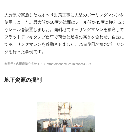
大分県で実施した地すべり対策工事に大型のボーリングマシンを
使用しました。最大傾斜50度の法面にレール傾斜45度に抑えるよ
うレールを設置しました。傾斜地でボーリングマシンを積込して
フラットデッキダンプ台車で荷台と足場の高さを合わせ、自走に
てボーリングマシンを移動させました。75ｍ削孔で集水ボーリン
グを行った事例です。
参照元：内田産業公式サイト（
https://monorail.co.jp/case/3392/
）
地下資源の掘削