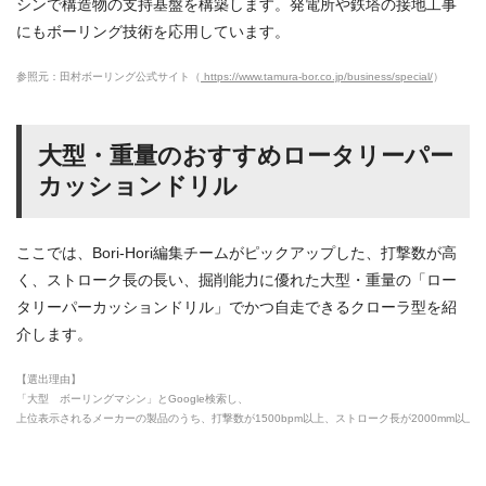
シンで構造物の支持基盤を構築します。発電所や鉄塔の接地工事
にもボーリング技術を応用しています。
参照元：田村ボーリング公式サイト（
https://www.tamura-bor.co.jp/business/special/
）
大型・重量のおすすめロータリーパー
カッションドリル
ここでは、Bori-Hori編集チームがピックアップした、打撃数が高
く、ストローク長の長い、掘削能力に優れた大型・重量の「ロー
タリーパーカッションドリル」でかつ自走できるクローラ型を紹
介します。
【選出理由】
「大型 ボーリングマシン」とGoogle検索し、
上位表示されるメーカーの製品のうち、打撃数が1500bpm以上、ストローク長が2000mm以