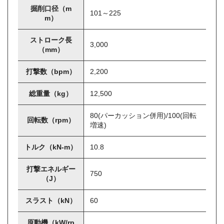
掘削口径（m
101～225
m）
ストローク長
3,000
（mm）
打撃数（bpm）
2,200
総重量（kg）
12,500
80(パーカッション併用)/100(回転
回転数（rpm）
増速)
トルク（kN-m）
10.8
打撃エネルギー
750
（J）
スラスト（kN）
60
原動機（kW/rp