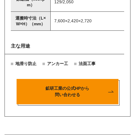
129/2,050
m）
運搬時寸法（L×
7,600×2,420×2,720
W×H）（mm）
主な用途
地滑り防止
アンカー工
法面工事
鉱研工業の公式HPから
問い合わせる