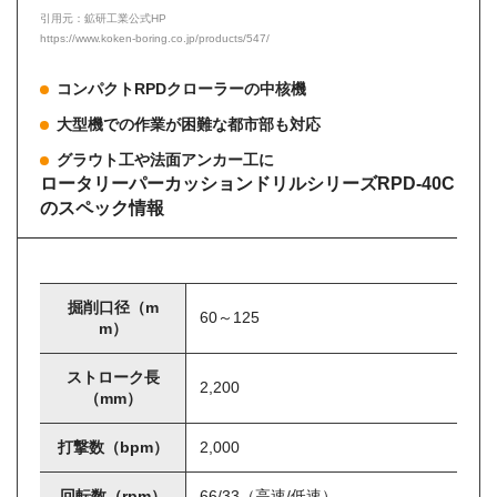
引用元：鉱研工業公式HP
https://www.koken-boring.co.jp/products/547/
コンパクトRPDクローラーの中核機
大型機での作業が困難な都市部も対応
グラウト工や法面アンカー工に
ロータリーパーカッションドリルシリーズRPD-40C
のスペック情報
掘削口径（m
60～125
m）
ストローク長
2,200
（mm）
打撃数（bpm）
2,000
回転数（rpm）
66/33（高速/低速）