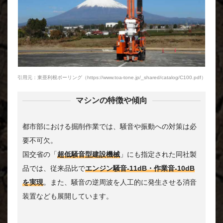
引用元：東亜利根ボーリング（https://www.toa-tone.jp/_shared/catalog/C100.pdf）
マシンの特徴や傾向
都市部における掘削作業では、騒音や振動への対策は必
要不可欠。
国交省の「
超低騒音型建設機械
」にも指定された同社製
品では、従来品比で
エンジン騒音-11dB・作業音-10dB
を実現
。また、騒音の逆周波を人工的に発生させる消音
装置なども展開しています。